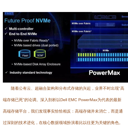
随着公有云、超融合架构和分布式存储的兴起，业界不时出现“高
端存储已死”的论调。深入剖析以Dell EMC PowerMax为代表的最新
高端存储平台，我们发现事实恰恰相反：高端存储并未消亡，而是通
过深刻的技术进化，在核心数据领域扮演着比以往更为关键的角色。