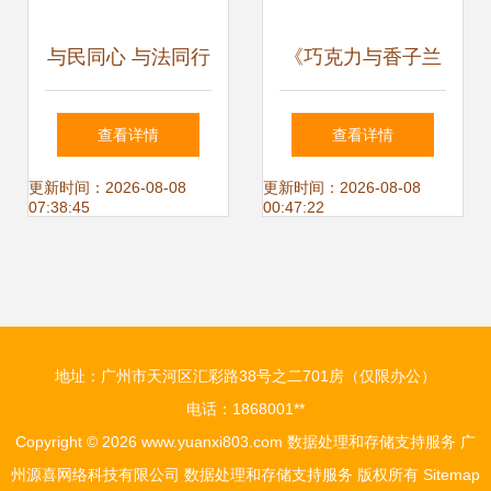
与民同心 与法同行
《巧克力与香子兰
我为群众办实事
4》登陆Switch 甜
查看详情
查看详情
—— 南宁市千场法
蜜冒险开启新篇章
更新时间：2026-08-08
更新时间：2026-08-08
07:38:45
00:47:22
治宣传活动月正式
启动 助力数据处理
地址：广州市天河区汇彩路38号之二701房（仅限办公）
与存储支持服务健
电话：1868001**
Copyright © 2026
www.yuanxi803.com
数据处理和存储支持服务
广
康发展
州源喜网络科技有限公司
数据处理和存储支持服务
版权所有
Sitemap